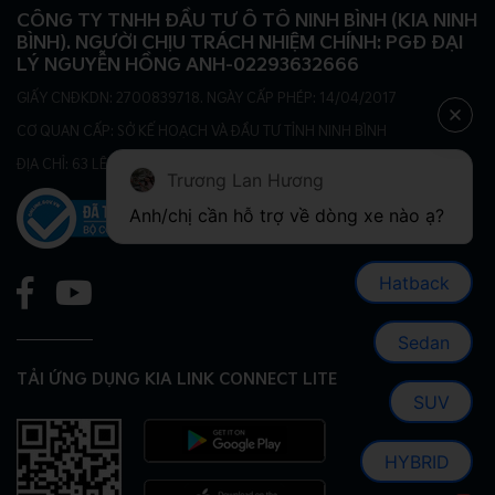
CÔNG TY TNHH ĐẦU TƯ Ô TÔ NINH BÌNH (KIA NINH
BÌNH). NGƯỜI CHỊU TRÁCH NHIỆM CHÍNH: PGĐ ĐẠI
LÝ NGUYỄN HỒNG ANH-02293632666
GIẤY CNĐKDN: 2700839718. NGÀY CẤP PHÉP: 14/04/2017
CƠ QUAN CẤP: SỞ KẾ HOẠCH VÀ ĐẦU TƯ TỈNH NINH BÌNH
ĐỊA CHỈ: 63 LÊ ĐẠI HÀNH, PHƯỜNG HOA LƯ, TỈNH NINH BÌNH
Trương Lan Hương
Hatback
Sedan
TẢI ỨNG DỤNG KIA LINK CONNECT LITE
SUV
HYBRID