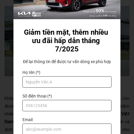
Giảm tiền mặt, thêm nhiều 
ưu đãi hấp dẫn tháng 
7/2025
Để lại thông tin để được tư vấn dòng xe phù hợp
Họ tên (*)
Số điện thoại (*)
Không chỉ có lợi thế về giá bán hấp dẫn, các mẫu xe Kia còn
được đánh giá cao nhờ khả năng vận hành bền bỉ và tiết kiệm
nhiên liệu. Thêm vào đó,
hệ thống showroom của Kia Việt
Email
Nam
rộng khắp toàn quốc cùng các chương trình bảo hành và
dịch vụ hậu mãi chuyên nghiệp, mang đến sự hài lòng cho