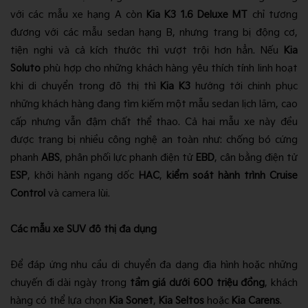
với các mẫu xe hạng A còn
Kia K3 1.6 Deluxe MT
chỉ tương
đương với các mẫu sedan hạng B, nhưng trang bị động cơ,
tiện nghi và cả kích thước thì vượt trội hơn hẳn. Nếu
Kia
Soluto
phù hợp cho những khách hàng yêu thích tính linh hoạt
khi di chuyển trong đô thị thì
Kia K3
hướng tới chinh phục
những khách hàng đang tìm kiếm một mẫu sedan lịch lãm, cao
cấp nhưng vẫn đậm chất thể thao. Cả hai mẫu xe này đều
được trang bị nhiều công nghệ an toàn như: chống bó cứng
phanh
ABS
, phân phối lực phanh điện tử
EBD
, cân bằng điện tử
ESP
, khởi hành ngang dốc
HAC
,
kiểm soát hành trình Cruise
Control
và camera lùi.
Các mẫu xe SUV đô thị đa dụng
Để đáp ứng nhu cầu di chuyển đa dạng địa hình hoặc những
chuyến đi dài ngày trong
tầm giá dưới 600 triệu đồng
, khách
hàng có thể lựa chọn
Kia Sonet
,
Kia Seltos
hoặc
Kia Carens
.