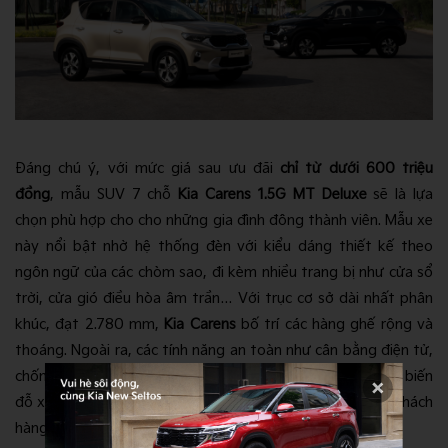
Đáng chú ý, với mức giá sau ưu đãi
chỉ từ dưới 600 triệu
đồng
, mẫu SUV 7 chỗ
Kia Carens 1.5G MT Deluxe
sẽ là lựa
chọn phù hợp cho cho những gia đình đông thành viên. Mẫu xe
này nổi bật nhờ hệ thống đèn với kiểu dáng thiết kế theo
ngôn ngữ của các chòm sao, đi kèm nhiều trang bị như cửa sổ
trời, cửa gió điều hòa âm trần… Với trục cơ sở dài nhất phân
khúc, đạt 2.780 mm,
Kia Carens
bố trí các hàng ghế rộng và
thoáng. Ngoài ra, các tính năng an toàn như cân bằng điện tử,
chống bó cứng phanh, hỗ trợ khởi hành ngang dốc, cảm biến
đỗ xe… cũng được trang bị nhằm đảm bảo an toàn cho khách
hàng trong suốt quá trình di chuyển.