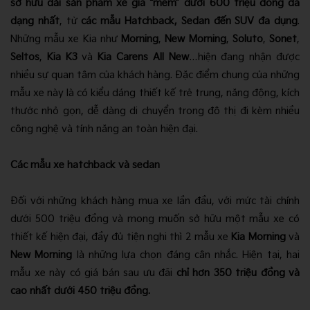
sở hữu dải sản phẩm xe giá “mềm” dưới 600 triệu đồng đa
dạng nhất
, từ
các mẫu Hatchback, Sedan đến SUV đa dụng
.
Những mẫu xe Kia như
Morning
,
New Morning
,
Soluto
,
Sonet
,
Seltos
,
Kia K3
và
Kia Carens All New
…hiện đang nhận được
nhiều sự quan tâm của khách hàng. Đặc điểm chung của những
mẫu xe này là có kiểu dáng thiết kế trẻ trung, năng động, kích
thước nhỏ gọn, dễ dàng di chuyển trong đô thị đi kèm nhiều
công nghệ và tính năng an toàn hiện đại.
Các mẫu xe hatchback và sedan
Đối với những khách hàng mua xe lần đầu, với mức tài chính
dưới 500 triệu đồng và mong muốn sở hữu một mẫu xe có
thiết kế hiện đại, đầy đủ tiện nghi thì 2 mẫu xe
Kia Morning
và
New Morning
là những lựa chọn đáng cân nhắc. Hiện tại, hai
mẫu xe này có giá bán sau ưu đãi
chỉ hơn 350 triệu đồng và
cao nhất dưới 450 triệu đồng
.