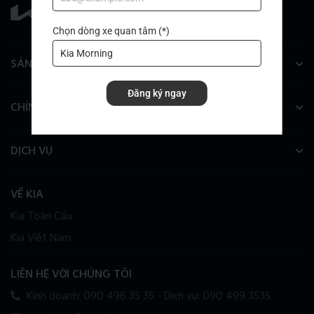
Chọn dòng xe quan tâm (*)
SẢN PHẨM
Đăng ký ngay
CHÍNH SÁCH
DỊCH VỤ
VỀ KIA
Kia Toàn Cầu
Kia Việt Nam
LIÊN HỆ VỚI CHÚNG TÔI
Kinh doanh: 090 496 35 35 - Dịch vụ: 090 499 3535