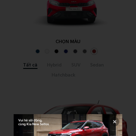
CHỌN MÀU
Tất cả
Hybrid
SUV
Sedan
Hatchback