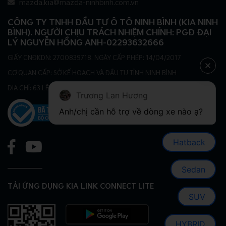
mazda.kia@mazda-ninhbinh.com.vn
CÔNG TY TNHH ĐẦU TƯ Ô TÔ NINH BÌNH (KIA NINH
BÌNH). NGƯỜI CHỊU TRÁCH NHIỆM CHÍNH: PGĐ ĐẠI
LÝ NGUYỄN HỒNG ANH-02293632666
GIẤY CNĐKDN: 2700839718. NGÀY CẤP PHÉP: 14/04/2017
CƠ QUAN CẤP: SỞ KẾ HOẠCH VÀ ĐẦU TƯ TỈNH NINH BÌNH
ĐỊA CHỈ: 63 LÊ ĐẠI HÀNH, PHƯỜNG HOA LƯ, TỈNH NINH BÌNH
Trương Lan Hương
Hatback
Sedan
TẢI ỨNG DỤNG KIA LINK CONNECT LITE
SUV
HYBRID