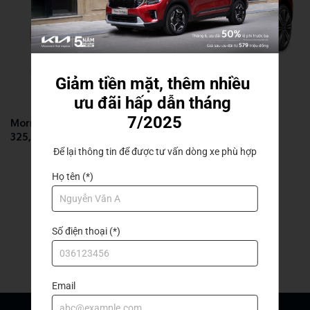
Giảm tiền mặt, thêm nhiều 
Morning
ưu đãi hấp dẫn tháng 
7/2025
Morning MT
325,000,000đ
Để lại thông tin để được tư vấn dòng xe phù hợp
Họ tên (*)
Số điện thoại (*)
Email