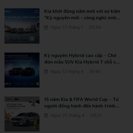
Kia khởi động năm mới với sự kiện
Ngày 21 tháng 7
“Kỷ nguyên mới - công nghệ mới”
tại TP. HCM
Ngày 17 tháng 1
20:44
Kỷ nguyên Hybrid cao cấp – Chờ
đón mẫu SUV Kia Hybrid 7 chỗ cao
cấp tại sự kiện ở Hà Nội trong
Ngày 13 tháng 4
16:46
tháng 4
15 năm Kia & FIFA World Cup – Từ
người đồng hành đến hành trình
truyền cảm hứng
Ngày 25 tháng 4
09:21