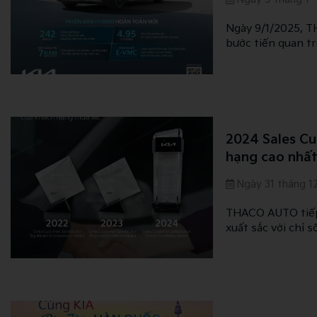
Ngày 9/1/2025, T
bước tiến quan t
suất vận hành mạn
đồng thời khẳng đ
2024 Sales C
hạng cao nhất
xe
Ngày 31 tháng 1
THACO AUTO tiếp 
xuất sắc với chỉ 
sát "2024 Sales C
gia. Đây là minh
mang đến cho khác
năm.