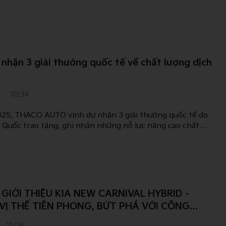
 công nghệ mới, dẫn đầu xu hướng nâng tầm trải nghiệm
ận 3 giải thưởng quốc tế về chất lượng dịch
10:34
25, THACO AUTO vinh dự nhận 3 giải thưởng quốc tế do
 Quốc trao tặng, ghi nhận những nỗ lực nâng cao chất
 thuật và phụ tùng tại thị trường Việt Nam.
IỚI THIỆU KIA NEW CARNIVAL HYBRID –
VỊ THẾ TIÊN PHONG, BỨT PHÁ VỚI CÔNG
YBRID
11:09