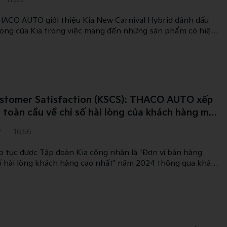
HACO AUTO giới thiệu Kia New Carnival Hybrid đánh dấu
rọng của Kia trong việc mang đến những sản phẩm có hiệu
h mẽ, với công nghệ tiên tiến, thân thiện môi trường,
ịnh vị thế dẫn đầu của thương hiệu Kia tại Việt Nam.
ustomer Satisfaction (KSCS): THACO AUTO xếp
 toàn cầu về chỉ số hài lòng của khách hàng mua
2
16:56
tục được Tập đoàn Kia công nhận là "Đơn vị bán hàng
số hài lòng khách hàng cao nhất" năm 2024 thông qua khảo
ustomer Satisfaction (KSCS)" được thực hiện trên 33 quốc
 chứng cho chất lượng dịch vụ hàng đầu mà THACO AUTO
h hàng, giúp đơn vị được vinh danh liên tiếp trong ba