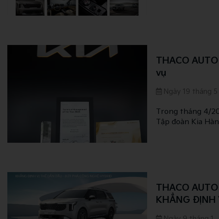
với thiết kế mới,
cho người dùng.
THACO AUTO nh
vụ
Ngày 19 tháng 5
Trong tháng 4/20
Tập đoàn Kia Hàn
lượng dịch vụ, kỹ
THACO AUTO G
KHẲNG ĐỊNH 
NGHỆ XANH H
Ngày 9 tháng 1