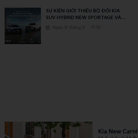
SỰ KIỆN GIỚI THIỆU BỘ ĐÔI KIA
SUV HYBRID NEW SPORTAGE VÀ
NEW SORENTO – GIẢI PHÁP DI
Ngày 8 tháng 6
11:18
CHUYỂN THÔNG MINH THEO XU
HƯỚNG MỚI
Kia New Carni