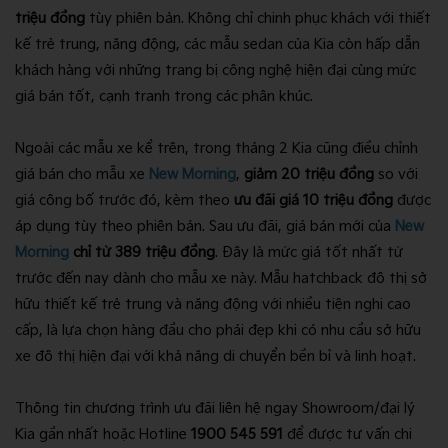
triệu đồng
tùy phiên bản. Không chỉ chinh phục khách với thiết
kế trẻ trung, năng động, các mẫu sedan của Kia còn hấp dẫn
khách hàng với những trang bị công nghệ hiện đại cùng mức
giá bán tốt, cạnh tranh trong các phân khúc.
Ngoài các mẫu xe kể trên, trong tháng 2 Kia cũng điều chỉnh
giá bán cho mẫu xe
New Morning
,
giảm 20 triệu đồng
so với
giá công bố trước đó, kèm theo
ưu đãi giá 10 triệu đồng
được
áp dụng tùy theo phiên bản. Sau ưu đãi, giá bán mới của
New
Morning
chỉ từ 389 triệu đồng
. Đây là mức giá tốt nhất từ
trước đến nay dành cho mẫu xe này. Mẫu hatchback đô thị sở
hữu thiết kế trẻ trung và năng động với nhiều tiện nghi cao
cấp, là lựa chọn hàng đầu cho phái đẹp khi có nhu cầu sở hữu
xe đô thị hiện đại với khả năng di chuyển bền bỉ và linh hoạt.
Thông tin chương trình ưu đãi liên hệ ngay Showroom/đại lý
Kia gần nhất hoặc Hotline
1900 545 591
để được tư vấn chi