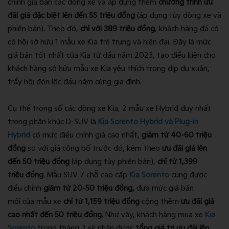
chỉnh giá bán các dòng xe và áp dụng thêm
chương trình ưu
đãi giá đặc biệt lên đến 55 triệu đồng
(áp dụng tùy dòng xe và
phiên bản). Theo đó,
chỉ với 389 triệu đồng
, khách hàng đã có
có hội sở hữu 1 mẫu xe Kia trẻ trung và hiện đại. Đây là mức
giá bán tốt nhất của Kia từ đầu năm 2023, tạo điều kiện cho
khách hàng sở hữu mẫu xe Kia yêu thích trong dịp du xuân,
trẩy hội đón lộc đầu năm cùng gia đình.
Cụ thể trong số các dòng xe Kia, 2 mẫu xe Hybrid duy nhất
trong phân khúc D-SUV là
Kia Sorento Hybrid và Plug-in
Hybrid
có mức điều chỉnh giá cao nhất,
giảm từ 40-60 triệu
đồng
so với giá công bố trước đó, kèm theo
ưu đãi giá lên
đến 50 triệu đồng
(áp dụng tùy phiên bản),
chỉ từ 1,399
triệu đồng
. Mẫu SUV 7 chỗ cao cấp
Kia Sorento
cũng được
điều chỉnh
giảm từ 20-50 triệu đồng,
đưa mức giá bán
mới của mẫu xe
chỉ từ 1,159 triệu đồng
cộng thêm
ưu đãi giá
cao nhất đến 50 triệu đồng
. Như vậy, khách hàng mua xe
Kia
Sorento
trong tháng 2 sẽ nhận được
tổng giá trị ưu đãi lên