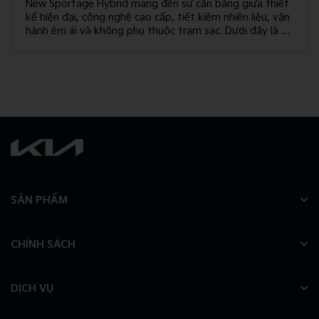
New Sportage Hybrid mang đến sự cân bằng giữa thiết
kế hiện đại, công nghệ cao cấp, tiết kiệm nhiên liệu, vận
hành êm ái và không phụ thuộc trạm sạc. Dưới đây là 10
giá trị khác biệt giúp New Sportage Hybrid trở thành
lựa chọn hàng đầu trong phân khúc C-SUV.
SẢN PHẨM
CHÍNH SÁCH
DỊCH VỤ