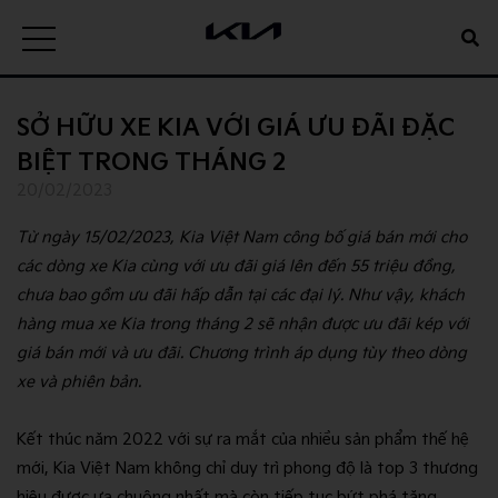
SỞ HỮU XE KIA VỚI GIÁ ƯU ĐÃI ĐẶC
BIỆT TRONG THÁNG 2
20/02/2023
Từ ngày 15/02/2023, Kia Việt Nam công bố giá bán mới cho
các dòng xe Kia cùng với ưu đãi giá lên đến 55 triệu đồng,
chưa bao gồm ưu đãi hấp dẫn tại các đại lý. Như vậy, khách
hàng mua xe Kia trong tháng 2 sẽ nhận được ưu đãi kép với
giá bán mới và ưu đãi. Chương trình áp dụng tùy theo dòng
xe và phiên bản.
Kết thúc năm 2022 với sự ra mắt của nhiều sản phẩm thế hệ
mới, Kia Việt Nam không chỉ duy trì phong độ là top 3 thương
hiệu được ưa chuộng nhất mà còn tiếp tục bứt phá tăng