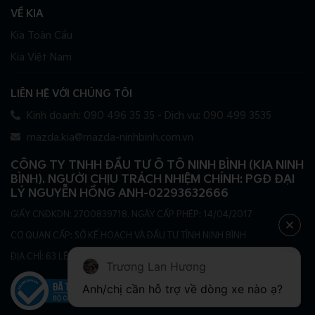
VỀ KIA
Kia Toàn Cầu
Kia Việt Nam
LIÊN HỆ VỚI CHÚNG TÔI
Kinh doanh: 090 496 35 35 - Dịch vụ: 090 499 3535
mazda.kia@mazda-ninhbinh.com.vn
CÔNG TY TNHH ĐẦU TƯ Ô TÔ NINH BÌNH (KIA NINH
BÌNH). NGƯỜI CHỊU TRÁCH NHIỆM CHÍNH: PGĐ ĐẠI
LÝ NGUYỄN HỒNG ANH-02293632666
GIẤY CNĐKDN: 2700839718. NGÀY CẤP PHÉP: 14/04/2017
CƠ QUAN CẤP: SỞ KẾ HOẠCH VÀ ĐẦU TƯ TỈNH NINH BÌNH
ĐỊA CHỈ: 63 LÊ ĐẠI HÀNH, PHƯỜNG HOA LƯ, TỈNH NINH BÌNH
Trương Lan Hương