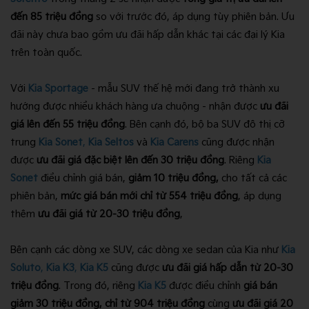
đến 85 triệu đồng
so với trước đó, áp dụng tùy phiên bản. Ưu
đãi này chưa bao gồm ưu đãi hấp dẫn khác tại các đại lý Kia
trên toàn quốc.
Với
Kia Sportage
- mẫu SUV thế hệ mới đang trở thành xu
hướng được nhiều khách hàng ưa chuộng - nhận được
ưu đãi
giá lên đến 55 triệu đồng
. Bên cạnh đó, bộ ba SUV đô thị cỡ
trung
Kia Sonet
,
Kia Seltos
và
Kia Carens
cũng được nhận
được
ưu đãi giá đặc biệt lên đến 30 triệu đồng
. Riêng
Kia
Sonet
điều chỉnh giá bán,
giảm 10 triệu đồng,
cho tất cả các
phiên bản,
mức giá bán mới chỉ từ 554 triệu đồng
, áp dụng
thêm
ưu đãi giá từ 20-30 triệu đồng
,
Bên cạnh các dòng xe SUV, các dòng xe sedan của Kia như
Kia
Soluto
,
Kia K3
,
Kia K5
cũng được
ưu đãi giá hấp dẫn từ 20-30
triệu đồng
. Trong đó, riêng
Kia K5
được điều chỉnh
giá bán
giảm 30 triệu đồng, chỉ từ 904 triệu đồng
cùng
ưu đãi giá 20